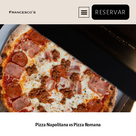
RESERVAR
MENÚ DEL DÍA
A DOMICILIO
Pizza Napolitana vs Pizza Romana